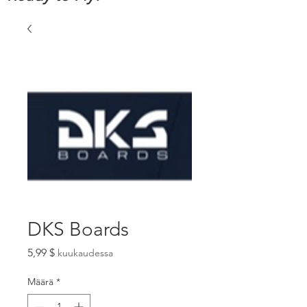
DKS Boards
Hinta
5,99 $
kuukaudessa
Määrä
*