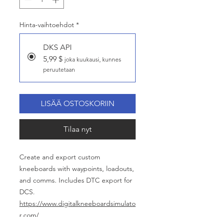
Hinta-vaihtoehdot
*
DKS API
5,99 $
joka kuukausi, kunnes
peruutetaan
LISÄÄ OSTOSKORIIN
Tilaa nyt
Create and export custom
kneeboards with waypoints, loadouts,
and comms. Includes DTC export for
DCS.
https://www.digitalkneeboardsimulato
r.com/