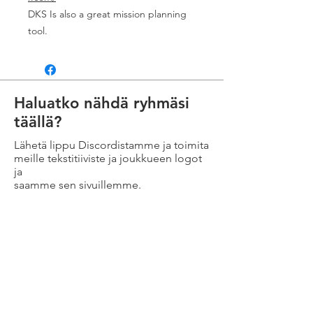
DKS Is also a great mission planning
tool.
Haluatko nähdä ryhmäsi
täällä?
Lähetä lippu Discordistamme ja toimita
meille tekstitiiviste ja joukkueen logot
ja
saamme sen sivuillemme.
Ota meihin yhteyttä