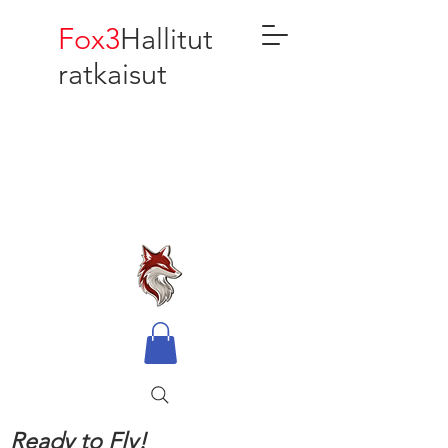
Fox3
Hallitut
ratkaisut
Ready to Fly!