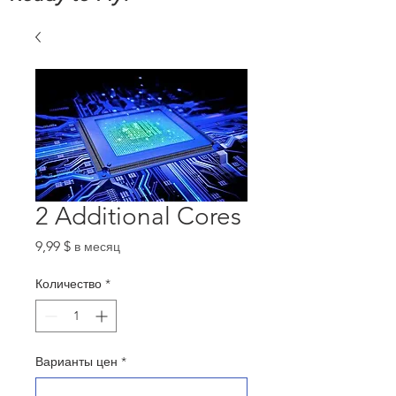
2 Additional Cores
Цена
9,99 $
в месяц
Количество
*
Варианты цен
*