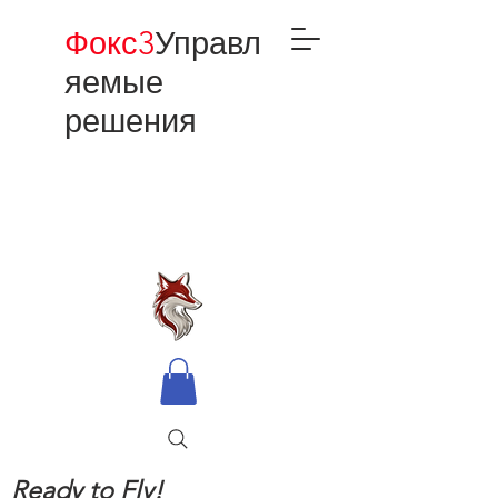
Фокс3
Управл
яемые
решения
Ready to Fly!