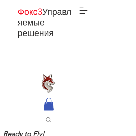
Фокс3
Управл
яемые
решения
Ready to Fly!