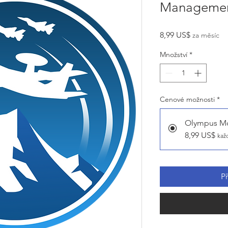
Manageme
Cena
8,99 US$
za měsíc
Množství
*
Cenové možnosti
*
Olympus M
8,99 US$
kaž
P