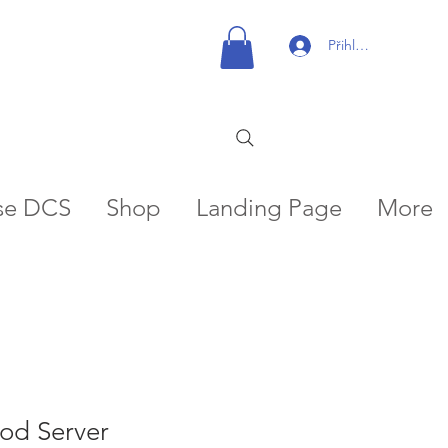
Přihlásit se
se DCS
Shop
Landing Page
More
od Server