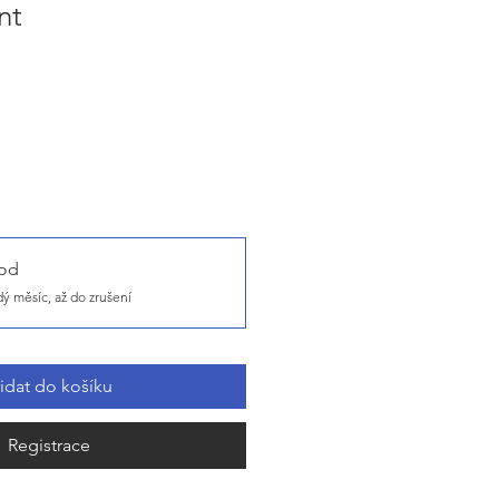
nt
od
dý měsíc, až do zrušení
řidat do košíku
Registrace