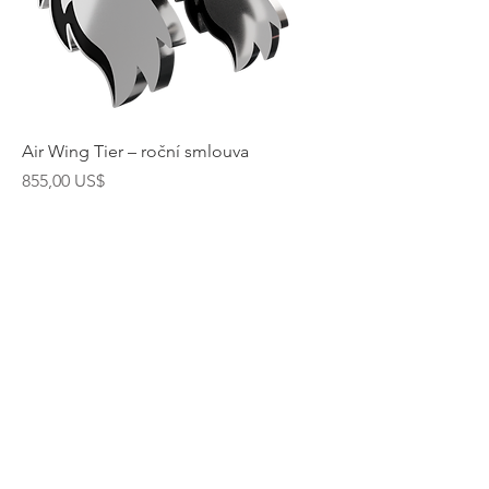
Air Wing Tier – roční smlouva
Cena
855,00 US$
Up to 60 Pilots