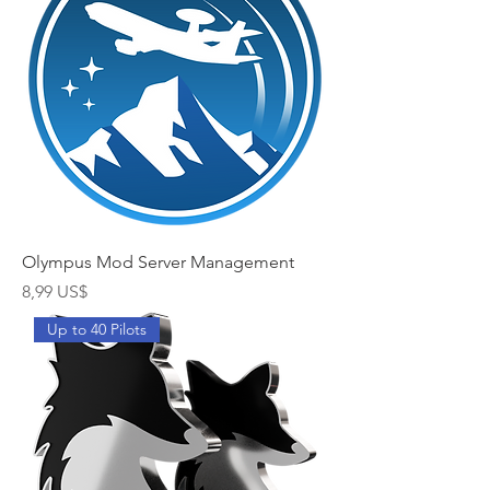
Olympus Mod Server Management
Cena
8,99 US$
Up to 40 Pilots