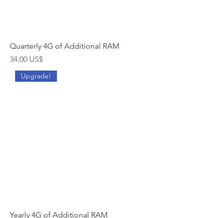
Quarterly 4G of Additional RAM
Cena
34,00 US$
Upgrade!
Yearly 4G of Additional RAM