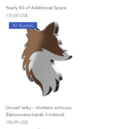
Yearly 5G of Additional Space
Cena
110,00 US$
Až 16 pilotů
Úroveň letky – čtvrtletní smlouva
(fakturována každé 3 měsíce)
Cena
190,99 US$