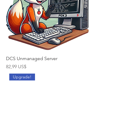
DCS Unmanaged Server
Cena
82,99 US$
Upgrade!