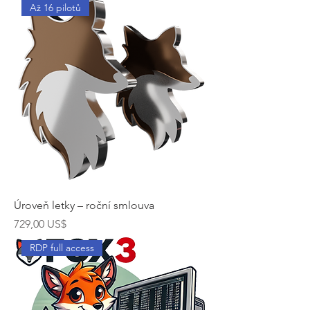
Až 16 pilotů
Úroveň letky – roční smlouva
Cena
729,00 US$
RDP full access