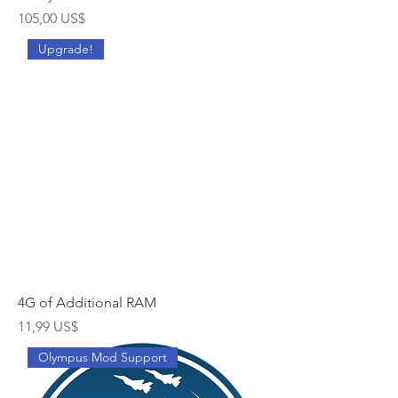
Cena
105,00 US$
Upgrade!
4G of Additional RAM
Cena
11,99 US$
Olympus Mod Support