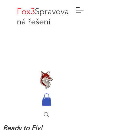
Fox3
Spravova
ná řešení
Ready to Fly!