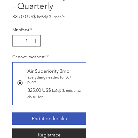
- Quarterly
Cena
325,00 US$
každý 3. měsíc
Množství
*
Cenové možnosti
*
Air Superiority 3mo
Everything needed for 80+
pilots
325,00 US$
každý 3. měsíc, až
do zrušení
Přidat do košíku
Registrace