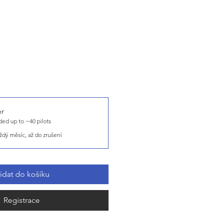
er
ed up to ~40 pilots
ždý měsíc, až do zrušení
řidat do košíku
Registrace