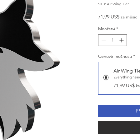
SKU: Air Wing Tier
Cena
71,99 US$
za měsíc
Množství
*
Cenové možnosti
*
Air Wing Ti
Everything need
71,99 US$
ka
P