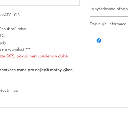
Je vyžadováno předp
 LotATC, OS
Tato položka vyžadu
Doplňující informace
vaše platba nezdaří, 
ní souborů mise
Pokud nemáte aktivn
Poznámka o vytrvalos
ATC
automaticky ukončen
serverech používat p
ipty
136bad5cf58d_ Neexis
lua skriptování, aby
 a vytrvalost ***
pro podporu persiste
verze DCS, pokud není uvedeno v době
mnoho dalších. Avšak
nemůžeme podporovat
ednotkách nvme pro nejlepší možný výkon
třetích stran, které n
ptování lua