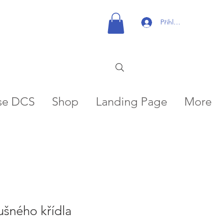
Přihlásit se
se DCS
Shop
Landing Page
More
ušného křídla