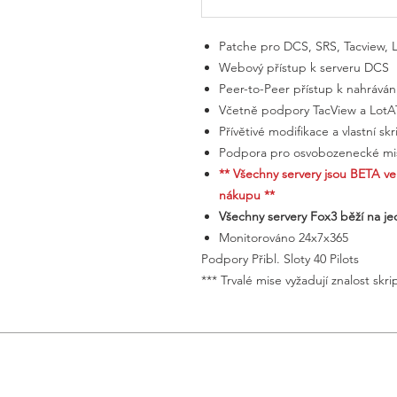
Patche pro DCS, SRS, Tacview,
Webový přístup k serveru DCS
Peer-to-Peer přístup k nahrává
Včetně podpory TacView a Lot
Přívětivé modifikace a vlastní skr
Podpora pro osvobozenecké mise
** Všechny servery jsou BETA 
nákupu **
Všechny servery Fox3 běží na j
Monitorováno 24x7x365
​Podpory Přibl. Sloty 40 Pilots
*** Trvalé mise vyžadují znalost skri