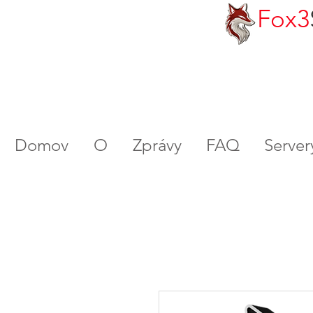
Fox3
Domov
O
Zprávy
FAQ
Serve