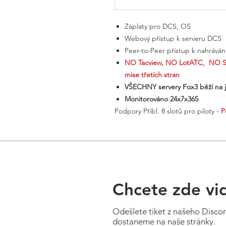
Záplaty pro DCS, OS
Webový přístup k serveru DCS
Peer-to-Peer přístup k nahrává
NO Tacview, NO LotATC, NO SR
mise třetích stran
VŠECHNY servery Fox3 běží na 
Monitorováno 24x7x365
​Podpory Přibl. 8 slotů pro piloty -
P
Chcete zde vi
Odešlete tiket z našeho Disco
dostaneme na naše stránky.