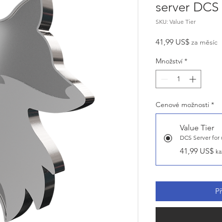
server DCS
SKU: Value Tier
Cena
41,99 US$
za měsíc
Množství
*
Cenové možnosti
*
Value Tier
41,99 US$
ka
P