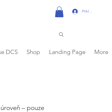
Přihlásit se
se DCS
Shop
Landing Page
More
úroveň – pouze