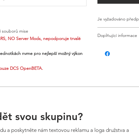
Je vyžadováno předp
Tato položka vyžadu
ní souborů mise
Doplňující informace
vaše platba nezdaří, 
S, NO Server Mods, nepodporuje trvalé
Pokud nemáte aktivn
Poznámka o vytrvalos
automaticky ukončen
jednotkách nvme pro nejlepší možný výkon
serverech používat p
136bad5cf58d_
lua skriptování, aby
pro podporu persiste
ouze DCS OpenBETA.
mnoho dalších. Avšak
nemůžeme podporovat
třetích stran, které n
dět svou skupinu?
rdu a poskytněte nám textovou reklamu a loga družstva a