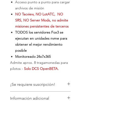
Acceso punto a punto para cargar
archivos de misión
NO Tacview, NO LotATC, NO
SRS, NO Server Mods, no admite
misiones persistentes de terceros
TODOS los servidores Fox3 se
ejecutan en unidades nvme para
obtener el mejor rendimiento
posible
Monitoreado 24x7x365
​Admite aprox. 8 tragamonedas para
pilotos -
Solo DCS OpenBETA.
¡Se requiere suscripción!
Este artículo requiere una suscripción
Información adicional
ACTIVA. Si su pago falla, cancela
automáticamente la suscripción. Si
Una nota sobre la persistencia. Si
no tiene una suscripción activa, el
desea utilizar la persistencia en