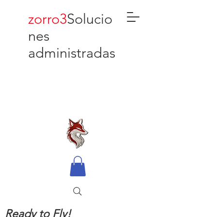
zorro3
Solucio
nes
administradas
Ready to Fly!