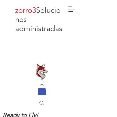
zorro3
Solucio
nes
administradas
Ready to Fly!