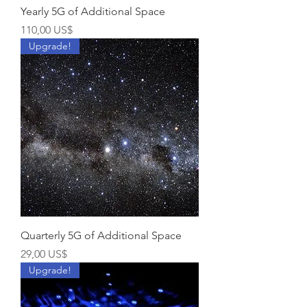
Yearly 5G of Additional Space
Precio
110,00 US$
Upgrade!
Quarterly 5G of Additional Space
Precio
29,00 US$
Upgrade!