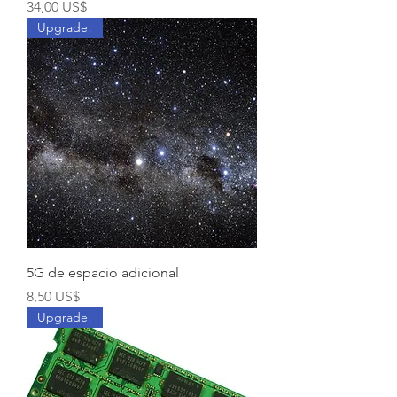
Precio
34,00 US$
Upgrade!
5G de espacio adicional
Precio
8,50 US$
Upgrade!