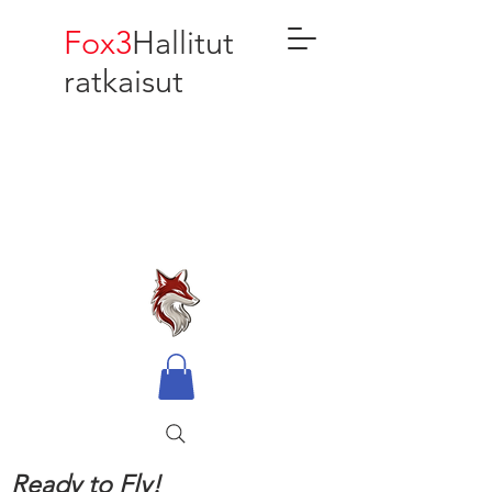
Fox3
Hallitut
ratkaisut
Ready to Fly!