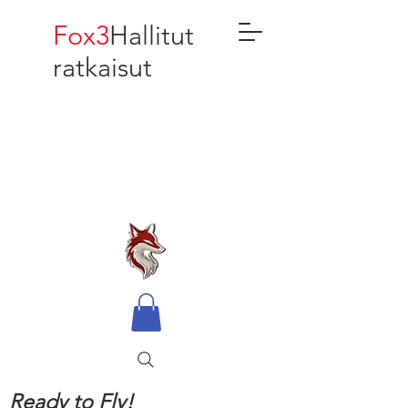
Fox3
Hallitut
ratkaisut
Ready to Fly!