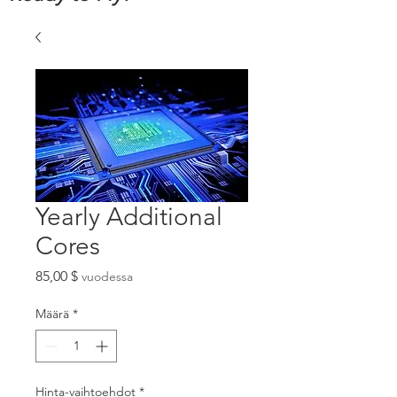
Yearly Additional
Cores
Hinta
85,00 $
vuodessa
Määrä
*
Hinta-vaihtoehdot
*