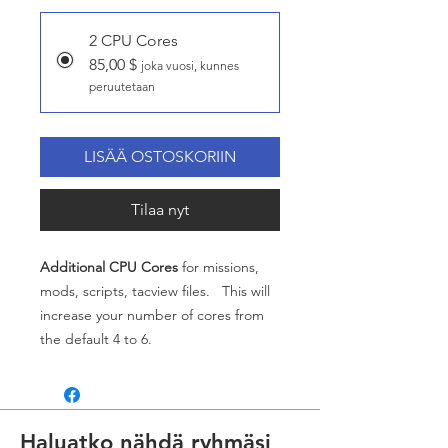
2 CPU Cores
85,00 $
joka vuosi, kunnes
peruutetaan
LISÄÄ OSTOSKORIIN
Tilaa nyt
Additional CPU Cores
for missions,
mods, scripts, tacview files. This will
increase your number of cores from
the default 4 to 6.
Haluatko nähdä ryhmäsi