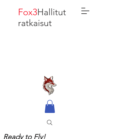
Fox3
Hallitut
ratkaisut
Ready to Fly!