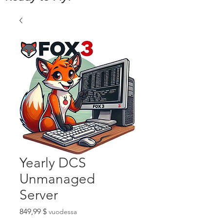
Yearly DCS
Unmanaged
Server
Hinta
849,99 $
vuodessa