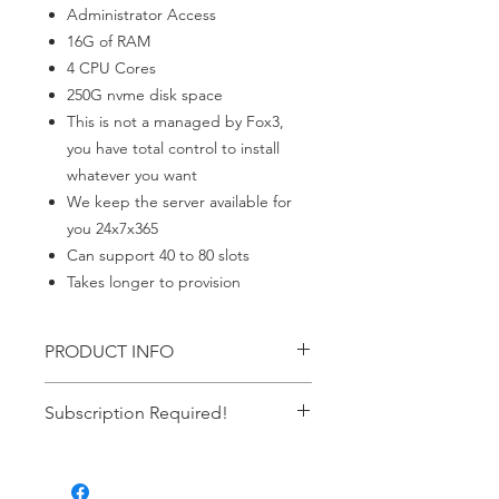
Administrator Access
16G of RAM
4 CPU Cores
250G nvme disk space
This is not a managed by Fox3,
you have total control to install
whatever you want
We keep the server available for
you 24x7x365
Can support 40 to 80 slots
Takes longer to provision
PRODUCT INFO
Windows Server
Subscription Required!
This item requires an ACTIVE
subscription. If your payment failes it