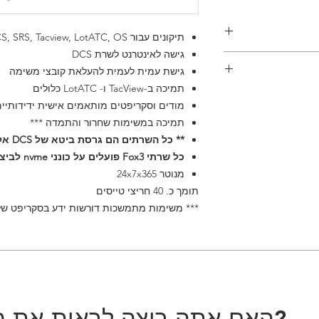
תיקונים עבור DCS, SRS, Tacview, LotATC, OS
גישה לאינטרנט לשרת DCS
 שלך נכשל, הוא מבטל
גישת עמית לעמית להעלאת קובצי משימה
cc781905-5cde-3194-
136bad5cf58t.5 יש_תמונת שירות פעיל1905 אוטומטי -5cde-
תמיכה ב-TacView ו- LotATC כלולים
הערה על התמדה. אם אתה רוצה להשתמש ב-persistence
מודים וסקריפטים מותאמים אישית ידידותיי
בשרתים שלנו, תצטרך לשנות את ה-lua scripting כדי שזה
תמיכה במשימות שחרור והתמדה ***
ם לתמוך בהתמדה
** כל השרתים הם גרסת ביטא של DCS אלא אם צוין בזמן הרכישה **
Libe ועוד רבים אחרים. עם זאת כדי
וך בסקריפט מותאם
כל שרתי Fox3 פועלים על כונני nvme לביצועים הטובים ביותר
ינה מקורית ב-DCS.
מנוטר 24x7x365
​תומך כ. 40 חריצי טייסים
*** משימות מתמשכות דורשות ידע בסקריפט של ua
האם אתה רוצה לראות את הקבוצה שלך כאן?