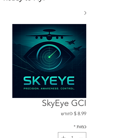
SkyEye GCI
מחיר
לחודש
כמות
*