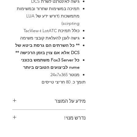
גישה לאינטרנט לשרת DCS
תמיכה במשימות שחרור ובמשימות
מתמשכות (דורש ידע של LUA
scirpting)
כולל תמיכת LotATC ו-TacView
גישה לענן להעלאת קובצי משימה
** כל השרתים הם גרסת ביטא של
DCS אלא אם צוין בזמן הרכישה **
כל Fox3 Server משתמש בכונני
nvme לביצועים הטובים ביותר
מנוטר 24x7x365
​תומך כ. 80 חריצי טייסים
מידע על המוצר
כל מה שצריך עבור עד 80 טייסים שרת
נדרש מנוי!
מתמיד
פריט זה דורש מנוי פעיל. אם התשלום
שלך נכשל, הוא מבטל אוטומטית את