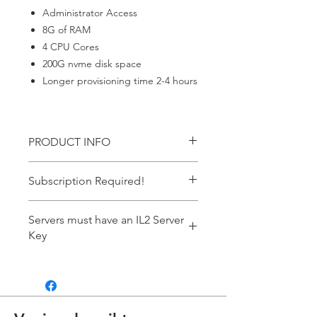
Administrator Access
8G of RAM
4 CPU Cores
200G nvme disk space
Longer provisioning time 2-4 hours
PRODUCT INFO
Windows Server
Subscription Required!
This item requires an ACTIVE
Servers must have an IL2 Server
subscription. If your payment failes it
Key
automatically cancels the
subscription. If you don't have an
Each Server Owner, must contact IL2
active subscription the service
Support to provide the DServer Key.
terminates automatically. There are
You are reponsible for getting this
no exceptions.
key to run an IL2 Server.