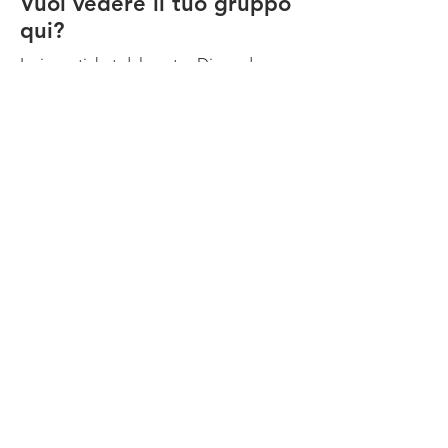
Vuoi vedere il tuo gruppo
qui?
Invia un ticket dal nostro Discord e
forniscici un blurb di testo e i loghi
della squadra and
lo troveremo sul nostro sito.
Contattaci