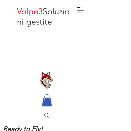
Volpe3
Soluzio
ni gestite
Ready to Fly!