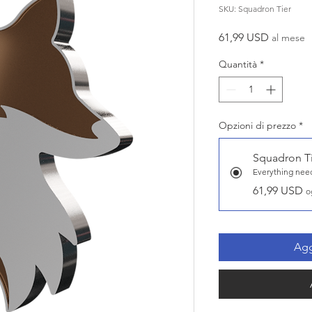
SKU: Squadron Tier
Prezzo
61,99 USD
al mese
Quantità
*
Opzioni di prezzo
*
Squadron T
Everything need
61,99 USD
o
Agg