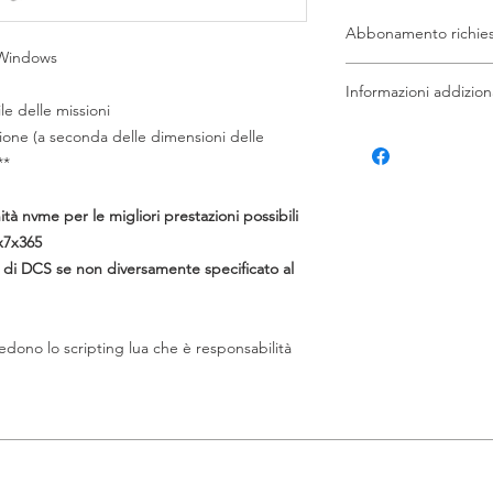
Abbonamento richies
 Windows
Questo articolo ric
Informazioni addiziona
il pagamento fallisce
le delle missioni
automaticamente. Se
Una nota sulla persist
zione (a seconda delle dimensioni delle
abbonamento attivo, i
persistenza nei nostri
**
automaticamente._cc
lua per farlo funziona
136bad5cf58d_ Non ci
supportare la persis
ità nvme per le migliori prestazioni possibili
molti altri. Tuttavia,
4x7x365
supportare script pers
A di DCS se non diversamente specificato al
parti che non siano n
iedono lo scripting lua che è responsabilità