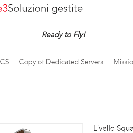
e3
Soluzioni gestite
Ready to Fly!
DCS
Copy of Dedicated Servers
Missi
Livello Squ