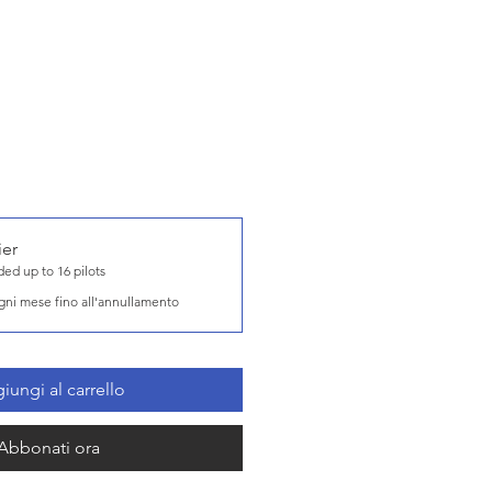
ier
ed up to 16 pilots
gni mese fino all'annullamento
iungi al carrello
Abbonati ora