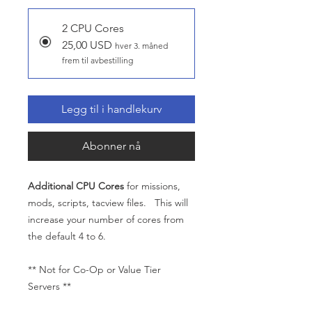
2 CPU Cores
25,00 USD
hver 3. måned
frem til avbestilling
Legg til i handlekurv
Abonner nå
Additional CPU Cores
for missions,
mods, scripts, tacview files. This will
increase your number of cores from
the default 4 to 6.
** Not for Co-Op or Value Tier
Servers **