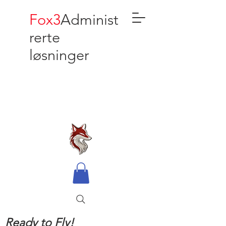
Fox3
Administ
rerte
løsninger
Ready to Fly!