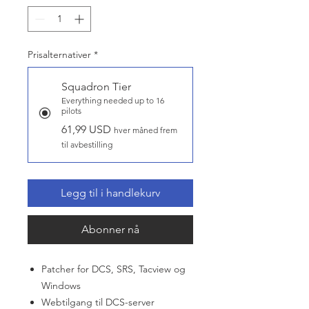
Prisalternativer
*
Squadron Tier
Everything needed up to 16
pilots
61,99 USD
hver måned frem
til avbestilling
Legg til i handlekurv
Abonner nå
Patcher for DCS, SRS, Tacview og
Windows
Webtilgang til DCS-server