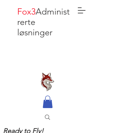
Fox3
Administ
rerte
løsninger
Ready to Fly!