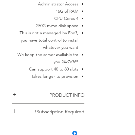
Administrator Access
16G of RAM
4 CPU Cores
250G nvme disk space
This is not a managed by Fox3,
you have total control to install
whatever you want
We keep the server available for
you 24x7x365
Can support 40 to 80 slots
Takes longer to provision
PRODUCT INFO
Windows Server
Subscription Required!
This item requires an ACTIVE
subscription. If your payment failes it