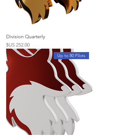
Division Quarterly
السعر
Up to 80 Pilots