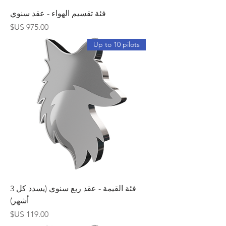
فئة تقسيم الهواء - عقد سنوي
السعر
Up to 10 pilots
فئة القيمة - عقد ربع سنوي (يسدد كل 3
أشهر)
السعر