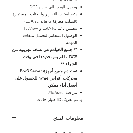
وصول الويب إلى خادم DCS
دعم لبعثات التحرير والبعثات المستمرة
(تتطلب معرفة LUA scirpting)
يتضمن دعم LotATC و TacView
الوصول السحابي لتحميل ملفات
المهمة
** جميع الخوادم هي نسخة تجريبية من
DCS ما لم يتم تحديدها في وقت
الشراء **
تستخدم جميع أجهزة Fox3 Server
محركات أقراص nvme للحصول على
أفضل أداء ممكن
مراقبة 24x7x365
​ يدعم تقريبًا. 80 طيار خانات
معلومات المنتج
كل ما هو مطلوب لما يصل إلى 80 خادمًا