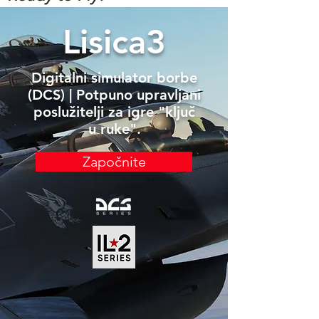
Lisica3
Digitalni simulator borbe
(DCS) | Potpuno upravljani
poslužitelji za igre "ključ
u ruke".
Započnite