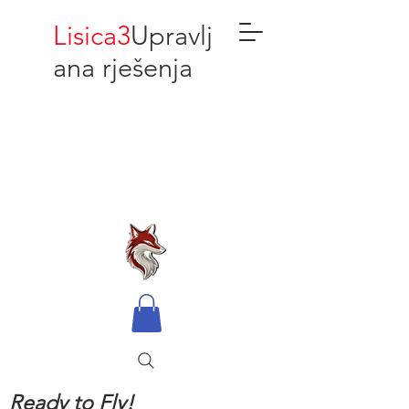
Lisica3
Upravlj
ana rješenja
Ready to Fly!