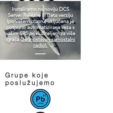
Instaliramo najnoviju DCS
Server Release ili Beta verziju
(po vašem izboru) uključena je
potpuno automatizirana veza s
vašim SRS poslužiteljem za više
igrača (
Jednostavan samostalni
radio).
Grupe koje
poslužujemo