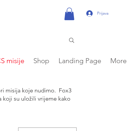
Prijava
S misije
Shop
Landing Page
More
tori misija koje nudimo. Fox3
koji su uložili vrijeme kako