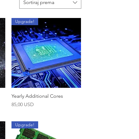
Sortiraj prema
Upgrade!
Brzi pregled
Yearly Additional Cores
Cijena
85,00 USD
Upgrade!