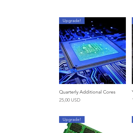
Upgrade!
Brzi pregled
Quarterly Additional Cores
Cijena
25,00 USD
Upgrade!