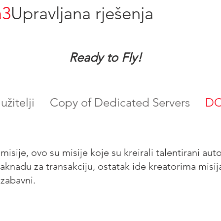
a3
Upravljana rješenja
Ready to Fly!
žitelji
Copy of Dedicated Servers
DC
isije, ovo su misije koje su kreirali talentirani au
knadu za transakciju, ostatak ide kreatorima misija 
 zabavni.