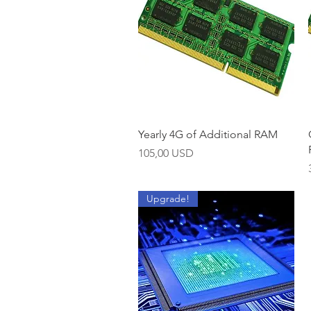
Brzi pregled
Yearly 4G of Additional RAM
Cijena
105,00 USD
Upgrade!