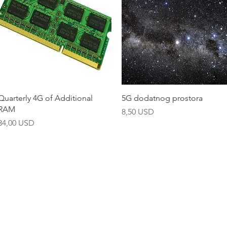
Brzi pregled
Brzi pregled
Quarterly 4G of Additional
5G dodatnog prostora
RAM
Cijena
8,50 USD
Cijena
34,00 USD