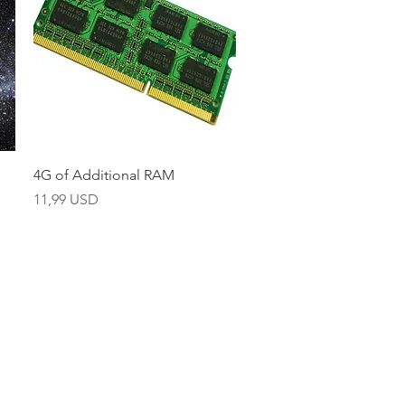
Brzi pregled
4G of Additional RAM
Cijena
11,99 USD