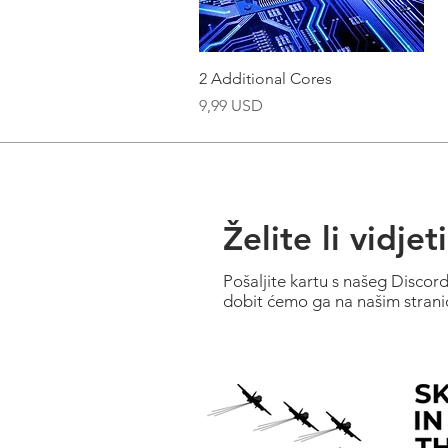
Brzi pregled
2 Additional Cores
Cijena
9,99 USD
Želite li vidje
Pošaljite kartu s našeg Discor
dobit ćemo ga na našim stran