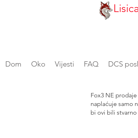
Lisic
Dom
Oko
Vijesti
FAQ
DCS poslu
Fox3 NE prodaje m
naplaćuje samo na
bi ovi bili stvarno