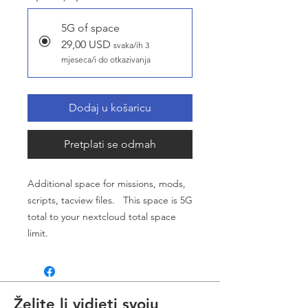
5G of space
29,00 USD
svaka/ih 3
mjeseca/i do otkazivanja
Dodaj u košaricu
Pretplati se odmah
Additional space for missions, mods,
scripts, tacview files. This space is 5G
total to your nextcloud total space
limit.
Želite li vidjeti svoju