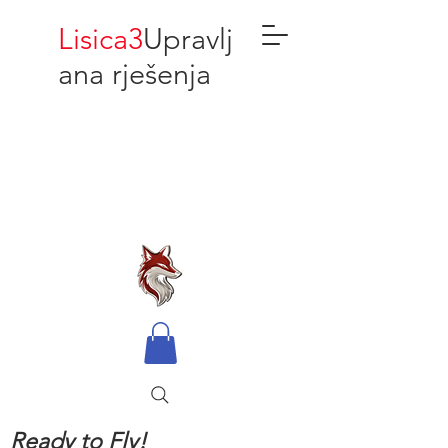
Lisica3
Upravlj
ana rješenja
Ready to Fly!