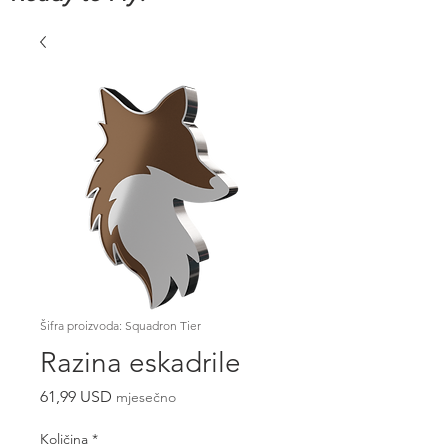
Šifra proizvoda: Squadron Tier
Razina eskadrile
Cijena
61,99 USD
mjesečno
Količina
*