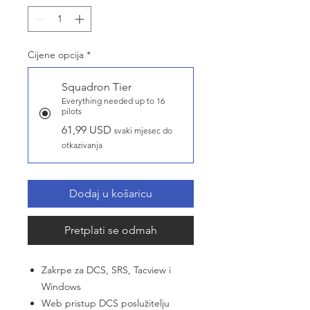
Cijene opcija
*
Squadron Tier
Everything needed up to 16
pilots
61,99 USD
svaki mjesec do
otkazivanja
Dodaj u košaricu
Pretplati se odmah
Zakrpe za DCS, SRS, Tacview i
Windows
Web pristup DCS poslužitelju