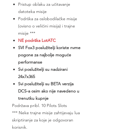
Pristup oblaku za učitavanje
datoteka misije
Podrška za oslobodilačke misije
(ovisno o veličini misija) i trajne
misije ***
NE podrška LotATC
SVI Fox3 poslužitelji koriste nvme
pogone za najbolje moguće
performanse
Svi poslužitelji su nadzirani
24x7x365
Svi poslužitelji su BETA verzija
DCS-a osim ako nije navedeno u
trenutku kupnje
​Podržava pribl. 10 Pilots Slots
*** Neke trajne misije zahtijevaju lua
skriptiranje za koje je odgovoran
korisnik.