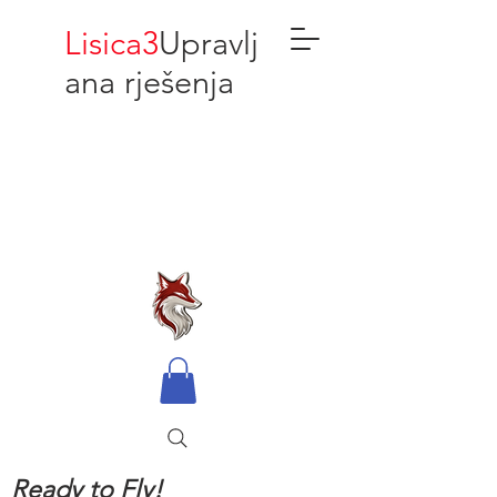
Lisica3
Upravlj
ana rješenja
Ready to Fly!