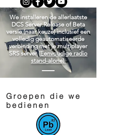
We installeren de allerlaatste
DCS Server Release of Beta
versie (naar keuze) inclusief een
volledig geautomatiseerde
verbinding met je multiplayer
SRS server (
Eenvoudige radio
stand-alone).
Groepen die we
bedienen