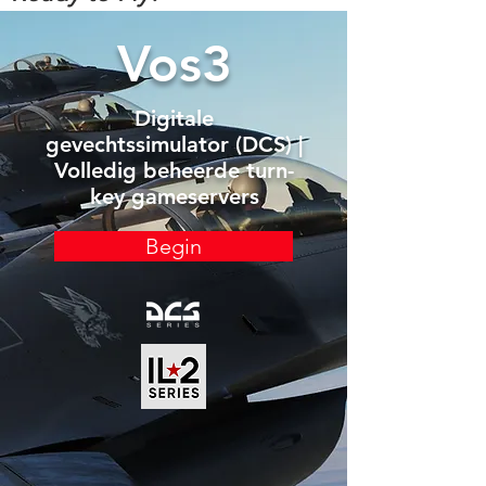
Vos3
Digitale
gevechtssimulator (DCS) |
Volledig beheerde turn-
key gameservers
Begin