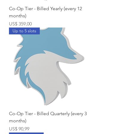
Co-Op Tier - Billed Yearly (every 12
months)
Prijs
US$ 359,00
Up to 5 slots
Co-Op Tier - Billed Quarterly (every 3
months)
Prijs
US$ 90,99