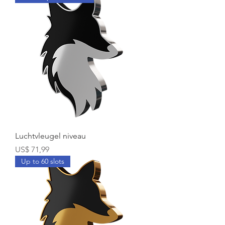
Luchtvleugel niveau
Prijs
US$ 71,99
Up to 60 slots