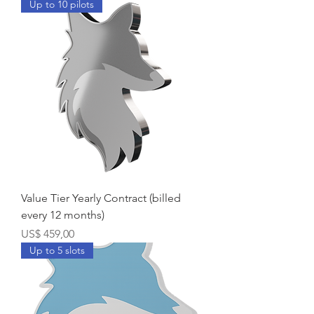
Up to 10 pilots
Value Tier Yearly Contract (billed
every 12 months)
Prijs
US$ 459,00
Up to 5 slots