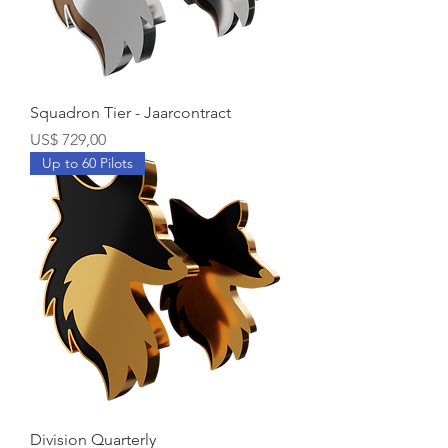
Squadron Tier - Jaarcontract
Prijs
US$ 729,00
Up to 60 Pilots
Division Quarterly