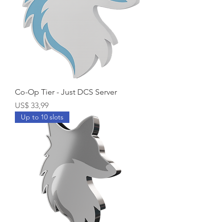
Co-Op Tier - Just DCS Server
Prijs
US$ 33,99
Up to 10 slots