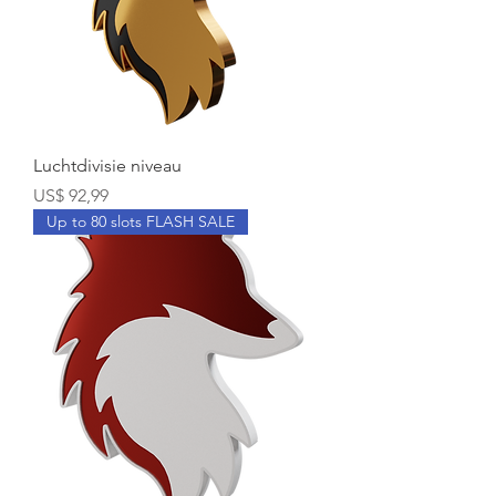
Luchtdivisie niveau
Prijs
US$ 92,99
Up to 80 slots FLASH SALE