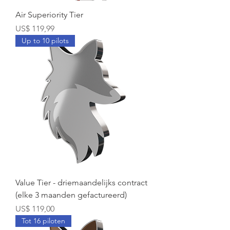
Air Superiority Tier
Prijs
US$ 119,99
Up to 10 pilots
Value Tier - driemaandelijks contract
(elke 3 maanden gefactureerd)
Prijs
US$ 119,00
Tot 16 piloten