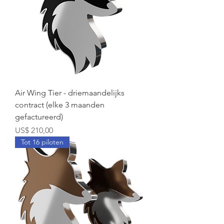
Air Wing Tier - driemaandelijks
contract (elke 3 maanden
gefactureerd)
Prijs
US$ 210,00
Tot 16 piloten