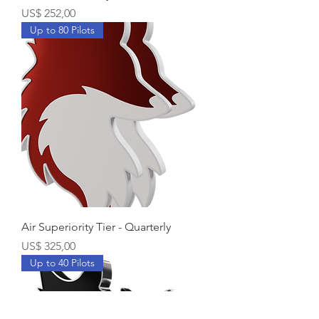
Prijs
US$ 252,00
Up to 80 Pilots
Air Superiority Tier - Quarterly
Prijs
US$ 325,00
Up to 40 Pilots