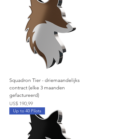
Squadron Tier - driemaandelijks
contract (elke 3 maanden
gefactureerd)
Prijs
US$ 190,99
Up to 40 Pilots