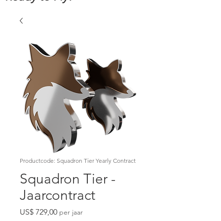
Productcode: Squadron Tier Yearly Contract
Squadron Tier -
Jaarcontract
Prijs
US$ 729,00
per jaar