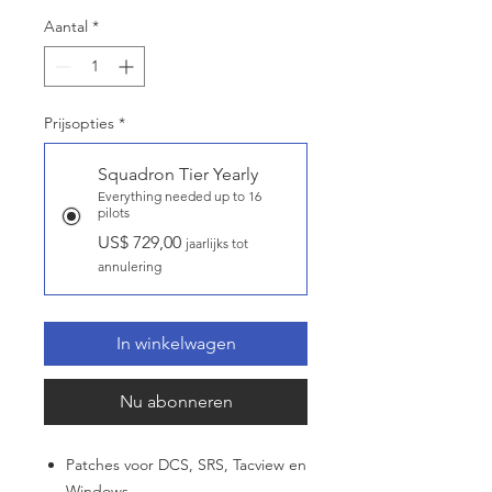
Aantal
*
Prijsopties
*
Squadron Tier Yearly
Everything needed up to 16
pilots
US$ 729,00
jaarlijks tot
annulering
In winkelwagen
Nu abonneren
Patches voor DCS, SRS, Tacview en
Windows