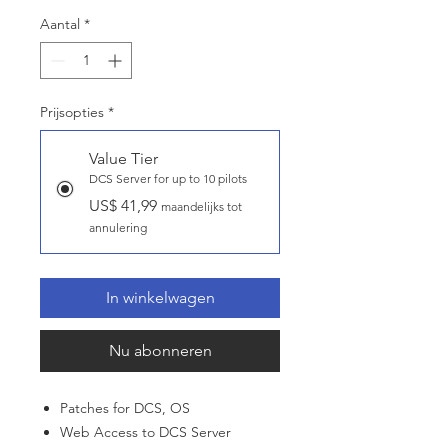
Aantal
*
Prijsopties
*
Value Tier
DCS Server for up to 10 pilots
US$ 41,99
maandelijks tot
annulering
In winkelwagen
Nu abonneren
Patches for DCS, OS
Web Access to DCS Server