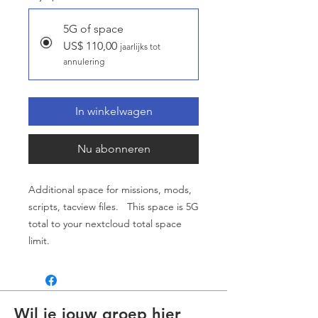
5G of space
US$ 110,00
jaarlijks tot
annulering
In winkelwagen
Nu abonneren
Additional space for missions, mods,
scripts, tacview files. This space is 5G
total to your nextcloud total space
limit.
Wil je jouw groep hier