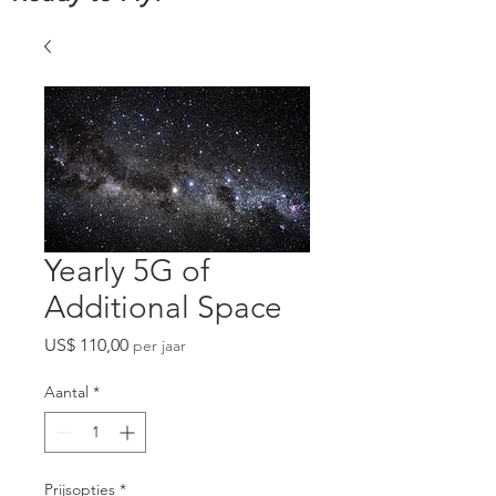
Yearly 5G of
Additional Space
Prijs
US$ 110,00
per jaar
Aantal
*
Prijsopties
*