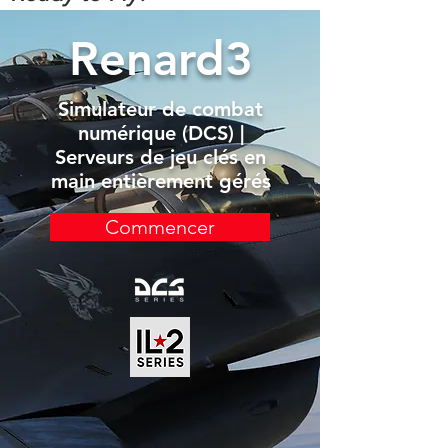
Renard3
Simulateur de combat
numérique (DCS) |
Serveurs de jeu clés en
main entièrement gérés
Commencer