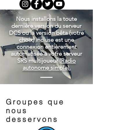
Nous installons la toute
dernière version du serveur
DCS ou la version bêta (votre
choix) incluse est une
connexion entièrement
automatisée à votre serveur
SRS multijoueur (
Radio
autonome simple).
Groupes que
nous
desservons