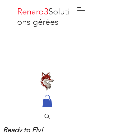
Renard3
Soluti
ons gérées
Ready to Fly!