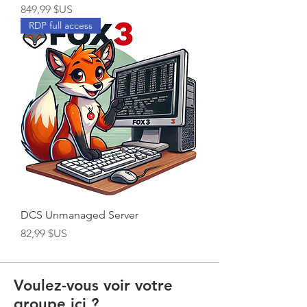
Prix
849,99 $US
RDP full access
DCS Unmanaged Server
Prix
82,99 $US
Voulez-vous voir votre
groupe ici ?