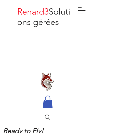
Renard3
Soluti
ons gérées
Ready to Fly!