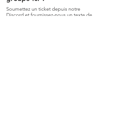
Soumettez un ticket depuis notre
Discord et fournissez-nous un texte de
présentation et les logos de l'équipe
and
nous l'obtiendrons sur notre site.
Nous contacter