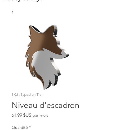
SKU : Squadron Tier
Niveau d'escadron
Prix
61,99 $US
par mois
Quantité
*