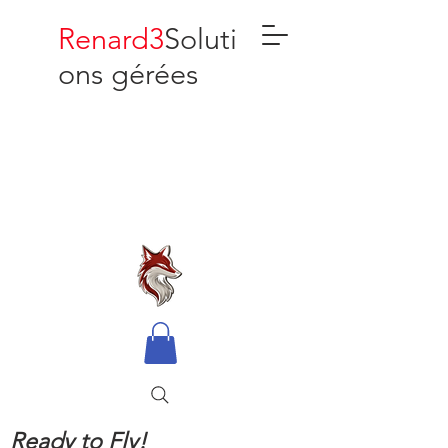
Renard3
Soluti
ons gérées
Ready to Fly!