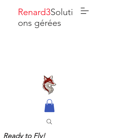
Renard3
Soluti
ons gérées
Ready to Fly!