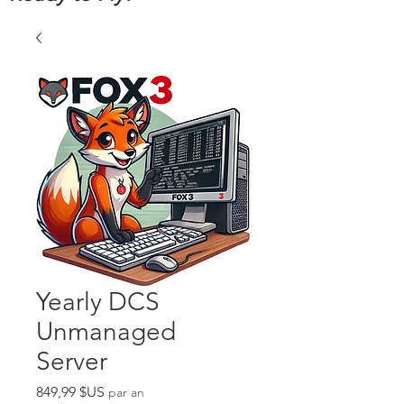
Yearly DCS
Unmanaged
Server
Prix
849,99 $US
par an