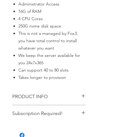
Administrator Access
16G of RAM
4 CPU Cores
250G nvme disk space
This is not a managed by Fox3,
you have total control to install
whatever you want
We keep the server available for
you 24x7x365
Can support 40 to 80 slots
Takes longer to provision
PRODUCT INFO
Windows Server
Subscription Required!
This item requires an ACTIVE
subscription. If your payment failes it