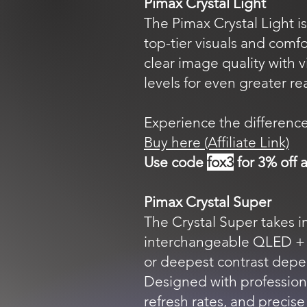
Pimax Crystal Light
The Pimax Crystal Light 
top-tier visuals and comfo
clear image quality with 
levels for even greater re
Experience the difference
Buy here (Affiliate Link)
Use code
fox3
for 3% off 
Pimax Crystal Super
The Crystal Super takes i
interchangeable QLED + Mi
or deepest contrast depe
Designed with professiona
refresh rates, and precise 