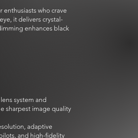
r enthusiasts who crave
e, it delivers crystal-
l dimming enhances black
e lens system and
he sharpest image quality
solution, adaptive
ilots, and high-fidelity