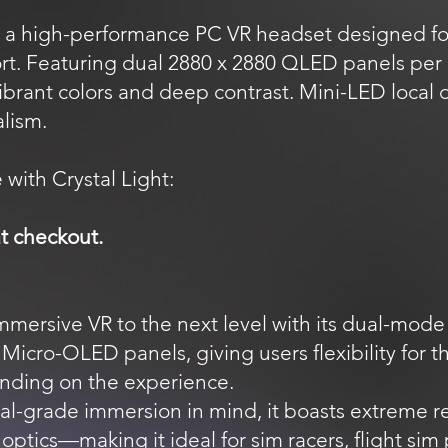
is a high-performance PC VR headset designed fo
rt. Featuring dual 2880 x 2880 QLED panels per ey
vibrant colors and deep contrast. Mini-LED loca
alism.
 with Crystal Light:
at checkout.
mmersive VR to the next level with its dual-mod
cro-OLED panels, giving users flexibility for t
nding on the experience.
l-grade immersion in mind, it boasts extreme re
optics—making it ideal for sim racers, flight sim p