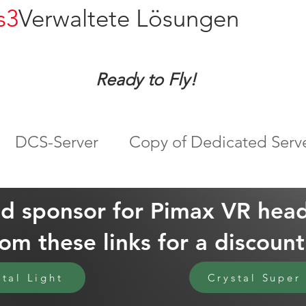
s3
Verwaltete Lösungen
Ready to Fly!
DCS-Server
Copy of Dedicated Serv
ud sponsor for Pimax VR head
rom these links for a discoun
Crystal Super
stal Light