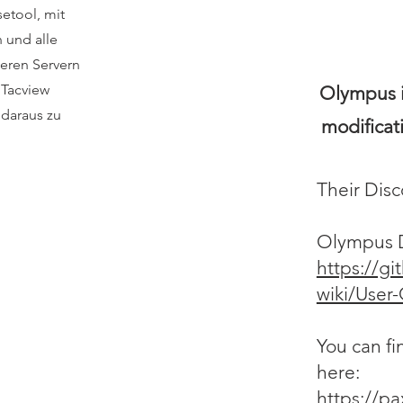
setool, mit
 und alle
seren Servern
n Tacview
Olympus i
 daraus zu
modificat
Their Dis
Olympus 
https://g
wiki/User
You can f
here:
https://p