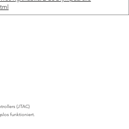
html
trollers (JTAC)
slos funktioniert.