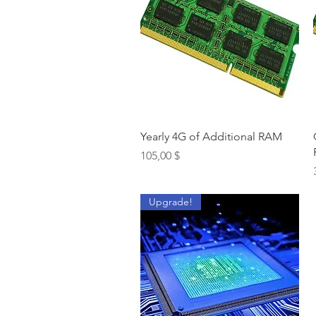
Schnellansicht
Yearly 4G of Additional RAM
Preis
105,00 $
Upgrade!