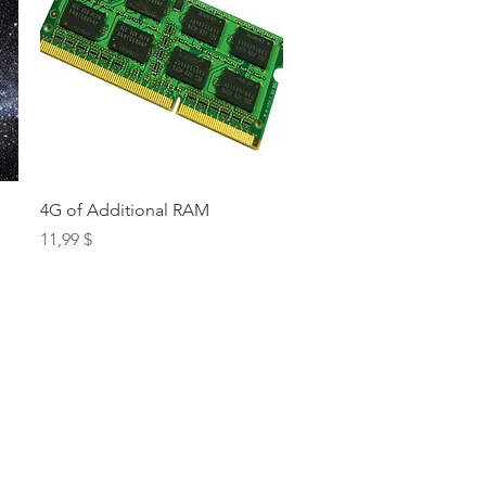
Schnellansicht
4G of Additional RAM
Preis
11,99 $