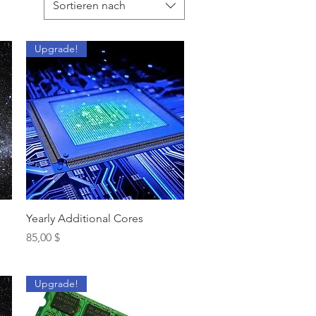
Sortieren nach
Upgrade!
Schnellansicht
Yearly Additional Cores
Preis
85,00 $
Upgrade!