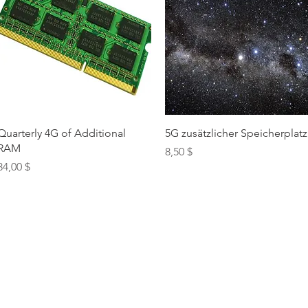
Schnellansicht
Schnellansicht
Quarterly 4G of Additional
5G zusätzlicher Speicherplatz
RAM
Preis
8,50 $
Preis
34,00 $