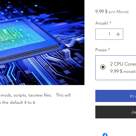
Preis
9,99 $
pro Monat
Anzahl
*
Preise
*
2 CPU Core
9,99 $
monatli
 mods, scripts, tacview files. This will
In
the default 4 to 6.
Je