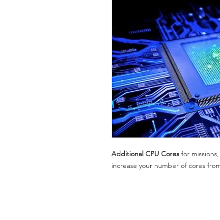
Additional CPU Cores
for missions,
increase your number of cores from 