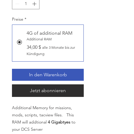
Preise
*
4G of additional RAM
Additional RAM
34,00 $
alle 3 Monate bis zur
Kündigung
In den Warenkorb
Jetzt abonnieren
Additional Memory for missions,
mods, scripts, tacview files. This
RAM will addtional
4 Gigabtyes
to
your DCS Server