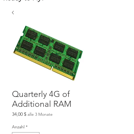
Quarterly 4G of
Additional RAM
Preis
34,00 $
alle 3 Monate
Anzahl
*