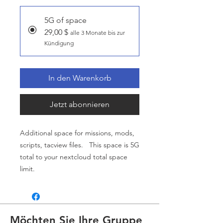
5G of space
29,00 $
alle 3 Monate bis zur
Kündigung
In den Warenkorb
Jetzt abonnieren
Additional space for missions, mods,
scripts, tacview files. This space is 5G
total to your nextcloud total space
limit.
Möchten Sie Ihre Gruppe