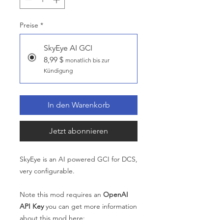
Preise
*
SkyEye AI GCI
8,99 $
monatlich bis zur
Kündigung
In den Warenkorb
Jetzt abonnieren
SkyEye is an AI powered GCI for DCS,
very configurable.
Note this mod requires an
OpenAI
API Key
you can get more information
about this mod here: