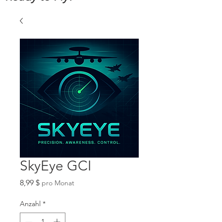
SkyEye GCI
Preis
8,99 $
pro Monat
Anzahl
*