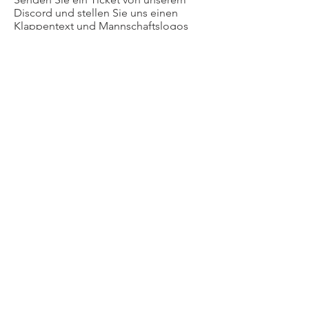
Discord und stellen Sie uns einen
Klappentext und Mannschaftslogos
und zur Verfügung.
Wir werden es auf unserer Website
bekommen.
Kontaktiere uns