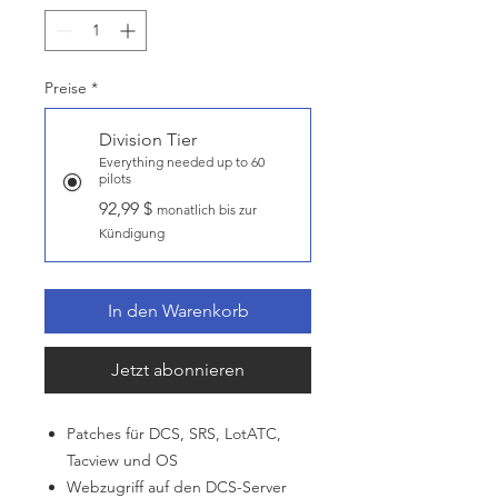
Preise
*
Division Tier
Everything needed up to 60
pilots
92,99 $
monatlich bis zur
Kündigung
In den Warenkorb
Jetzt abonnieren
Patches für DCS, SRS, LotATC,
Tacview und OS
Webzugriff auf den DCS-Server