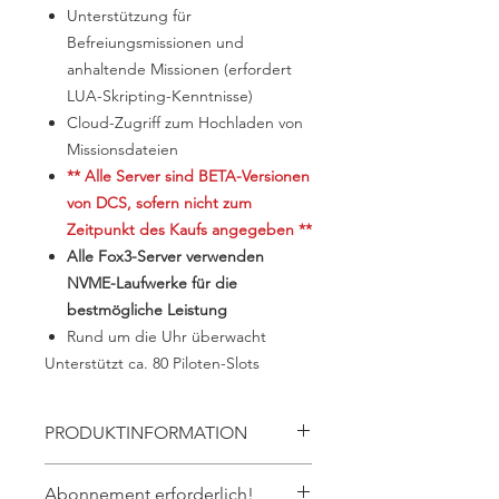
Unterstützung für
Befreiungsmissionen und
anhaltende Missionen (erfordert
LUA-Skripting-Kenntnisse)
Cloud-Zugriff zum Hochladen von
Missionsdateien
** Alle Server sind BETA-Versionen
von DCS, sofern nicht zum
Zeitpunkt des Kaufs angegeben **
Alle Fox3-Server verwenden
NVME-Laufwerke für die
bestmögliche Leistung
Rund um die Uhr überwacht
​Unterstützt ca. 80 Piloten-Slots
PRODUKTINFORMATION
Alles was für bis zu 80 Piloten
Abonnement erforderlich!
Persistent Server benötigt wird